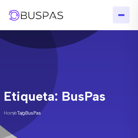
Etiqueta:
BusPas
Home
Tag
BusPas