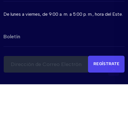
De lunes a viernes, de 9:00 a. m. a 5:00 p. m., hora del Este.
Boletín
C
C
o
o
REGÍSTRATE
r
r
r
r
e
e
o
o
e
C
l
o
e
r
c
r
© BusPas Inc. 2026
t
e
r
o
Política de Privacidad
Términos y Condiciones
Seguridad
ó
*