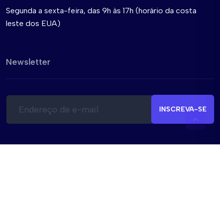
Segunda a sexta-feira, das 9h às 17h (horário da costa
leste dos EUA)
Newsletter
E
E
-
-
INSCREVA-SE
m
m
a
a
i
i
l
l
*
E
-
m
a
© BusPas Inc. 2026
i
l
Política de Privacidade
Termos e condições
Segurança
E