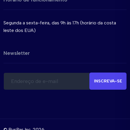
Segunda a sexta-feira, das 9h às 17h (horário da costa
leste dos EUA)
Newsletter
E
E
-
-
INSCREVA-SE
m
m
a
a
i
i
l
l
*
© BusPas Inc. 2026