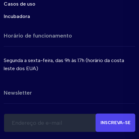
Casos de uso
Incubadora
Horário de funcionamento
Segunda a sexta-feira, das 9h às 17h (horário da costa
leste dos EUA)
Newsletter
E
E
-
-
INSCREVA-SE
m
m
a
a