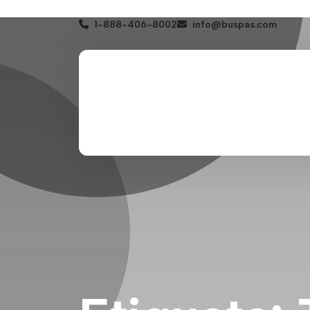
1-888-406-8002
info@buspas.com