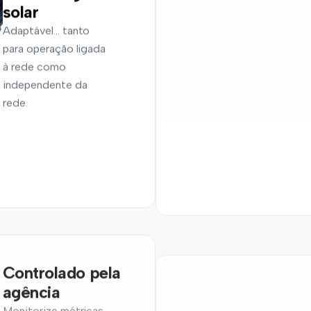
solar
Adaptável… tanto
para operação ligada
à rede como
independente da
rede.
Controlado pela
agência
Monitorize métricas
e gira