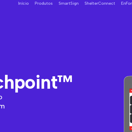
Início
Produtos
SmartSign
ShelterConnect
EnFo
chpoint™
o
em