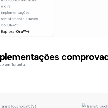
implementações
remotamente através
do ORA™
Explorar
Ora™
plementações comprova
do em Toronto.