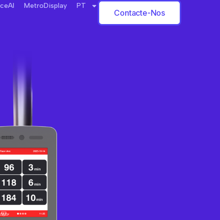
rceAI
MetroDisplay
PT
Contacte-Nos