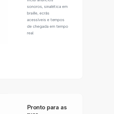
sonoros, sinalética em
braille, ecrãs
acessíveis e tempos
de chegada em tempo
real.
Pronto para as
ruas
Resistente às
intempéries, design