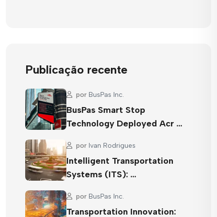
Publicação recente
por
BusPas Inc.
BusPas Smart Stop
Technology Deployed Acr …
por
Ivan Rodrigues
Intelligent Transportation
Systems (ITS): …
por
BusPas Inc.
Transportation Innovation: