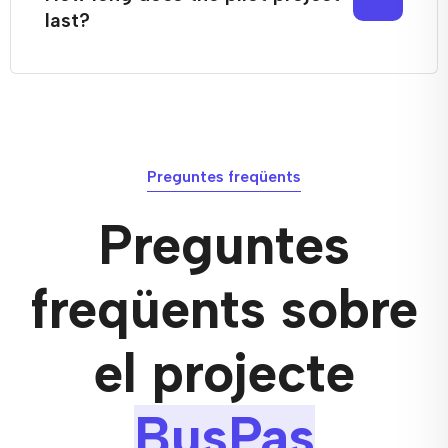
last?
Preguntes freqüents
Preguntes
freqüents sobre
el projecte
BusPas