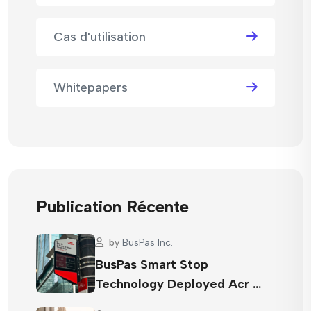
Cas d'utilisation
Whitepapers
Publication Récente
by
BusPas Inc.
BusPas Smart Stop
Technology Deployed Acr …