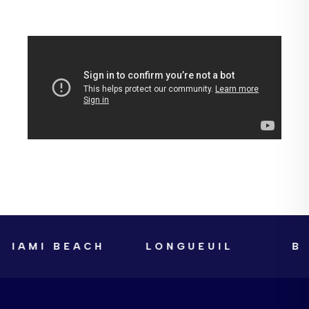
MIAMI BEACH
LONGUEUIL
BO