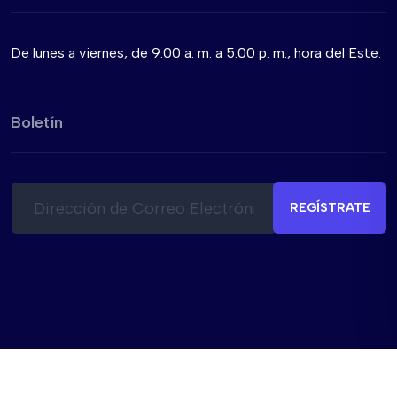
De lunes a viernes, de 9:00 a. m. a 5:00 p. m., hora del Este.
Boletín
C
C
o
o
REGÍSTRATE
r
r
r
r
e
e
o
o
e
C
l
o
e
r
c
r
© BusPas Inc. 2026
t
e
r
o
Política de Privacidad
Términos y Condiciones
Seguridad
ó
C