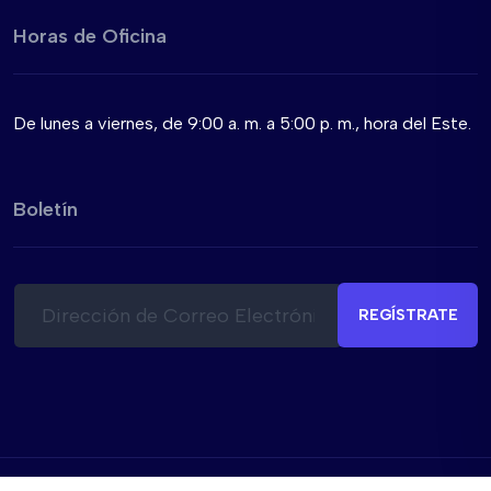
Horas de Oficina
De lunes a viernes, de 9:00 a. m. a 5:00 p. m., hora del Este.
Boletín
C
e
o
l
REGÍSTRATE
r
e
r
c
e
t
o
r
e
ó
l
n
e
i
c
c