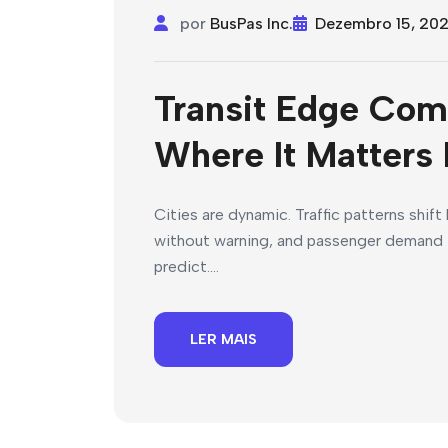
por
BusPas Inc.
Dezembro 15, 20
Transit Edge Comp
Where It Matters
Cities are dynamic. Traffic patterns shif
without warning, and passenger demand f
predict....
LER MAIS