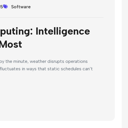
25
Software
uting: Intelligence
 Most
t by the minute, weather disrupts operations
luctuates in ways that static schedules can’t