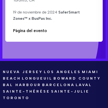
Toronto, CA
19 de noviembre de 2024
SaferSmart
Zones™ x BusPas Inc.
Página del evento
NUEVA JERSEY
LOS ANGELES
MIAMI
BEACH
LONGUEUIL
BOWARD COUNTY
BAL HARBOUR
BARCELONA
LAVAL
SAINTE-THÉRÈSE
SAINTE-JULIE
TORONTO